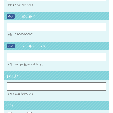
（例：やまだたろう）
電話番号
必須
（例：03-0000-0000）
メールアドレス
必須
（例：sample@yamadahp.jp）
お住まい
（例：福岡市中央区）
性別