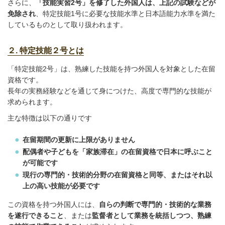
さらに、
「技能実習2号」を修了した外国人は、上記の試験などが
免除され
、特定技能1号に必要な技能水準と日本語能力水準を満た
しているものとして取り扱われます。
２. 特定技能２号とは
「特定技能2号」は、熟練した技能を持つ外国人を対象とした在留
資格です。
長年の実務経験などを通じて身につけた、高度で専門的な技能が
求められます。
主な特徴は以下の通りです
在留期間の更新に上限がありません
配偶者や子どもを「家族滞在」の在留資格で日本に呼ぶこと
が可能です
現行の専門的・技術的分野の在留資格と同等、またはそれ以
上の高い技能が必要です
この資格を持つ外国人には、
自らの判断で専門的・技術的な業務
を遂行できること
、または
監督者として業務を統括しつつ、熟練