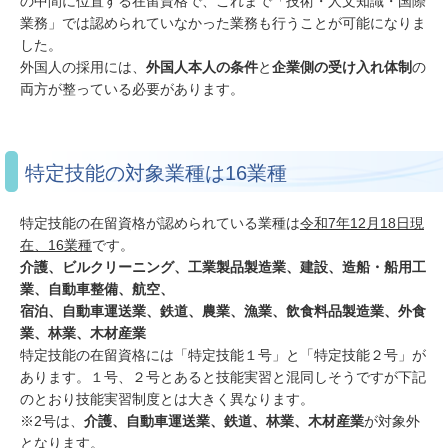
の中間に位置する在留資格で、これまで「技術・人文知識・国際
業務」では認められていなかった業務も行うことが可能になりま
した。
外国人の採用には、
外国人本人の条件
と
企業側の受け入れ体制
の
両方が整っている必要があります。
特定技能の対象業種は16業種
特定技能の在留資格が認められている業種は
令和7年12月18日現
在、16業種
です。
介護、ビルクリーニング、工業製品製造業、建設、造船・船用工
業、自動車整備、航空、
宿泊、自動車運送業、鉄道、農業、漁業、飲食料品製造業、外食
業、林業、木材産業
特定技能の在留資格には「特定技能１号」と「特定技能２号」が
あります。１号、２号とあると技能実習と混同しそうですが下記
のとおり技能実習制度とは大きく異なります。
※2号は、
介護、
自動車運送業、
鉄道、
林業、
木材産業
が対象外
となります。