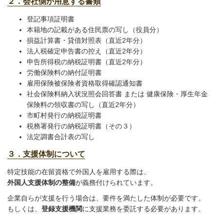
２．会社側が用意する書類
登記事項証明書
本籍地の記載がある住民票の写し（役員分）
損益計算書・貸借対照表（直近2年分）
法人税確定申告書の控え（直近2年分）
申告所得税の納税証明書（直近2年分）
労働保険料の納付証明書
雇用保険被保険者資格取得確認通知書
社会保険料納入状況照会回答書 または 健康保険・厚生年金
保険料の領収書の写し（直近2年分）
市町村発行の納税証明書
税務署発行の納税証明書（その３）
法定調書合計表の写し
３．支援体制について
特定技能の在留資格で外国人を雇用する際は、
外国人支援体制の整備
が義務付けられています。
企業自らが支援を行う場合は、要件を満たした体制が必要です。
もしくは、
登録支援機関
に支援業務を委託する必要があります。