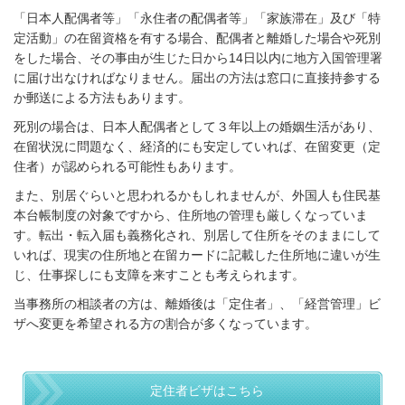
「日本人配偶者等」「永住者の配偶者等」「家族滞在」及び「特
定活動」の在留資格を有する場合、配偶者と離婚した場合や死別
をした場合、その事由が生じた日から
14
日以内に地方入国管理署
に届け出なければなりません。届出の方法は窓口に直接持参する
か郵送による方法もあります。
死別の場合は、日本人配偶者として３年以上の婚姻生活があり、
在留状況に問題なく、経済的にも安定していれば、在留変更（定
住者）が認められる可能性もあります。
また、別居ぐらいと思われるかもしれませんが、外国人も住民基
本台帳制度の対象ですから、住所地の管理も厳しくなっていま
す。転出・転入届も義務化され、別居して住所をそのままにして
いれば、現実の住所地と在留カードに記載した住所地に違いが生
じ、仕事探しにも支障を来すことも考えられます。
当事務所の相談者の方は、離婚後は「定住者」、「経営管理」ビ
ザへ変更を希望される方の割合が多くなっています。
定住者ビザはこちら