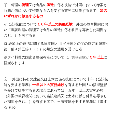
① 料理の
調理
又は食品の
製造
に係る技能で外国において考案さ
れ我が国において特殊なものを要する業務に従事する者で、
次の
いずれかに該当するもの
イ 当該技能について
１０年以上の実務経験
（外国の教育機関にお
いて当該料理の調理又は食品の製造に係る科目を専攻した期間を
含む。）を有する者
ロ 経済上の連携に関する日本国と タイ王国との間の協定附属書七
第一部Ａ第五節１（ｃ）の規定の適用を受ける者
※タイ料理の国家資格保有者については、実務経験が
５年以上
に
軽減されます。
② 外国に特有の建築又は土木に係る技能について十年（当該技
能を要する業務に
十年以上の実務経験
を有する外国人の指揮監督
を受けて従事する者の場合にあっては、五年）以上の実務経験
（外国の教育機関において当該建築又は土木に係る科目を専攻し
た期間を含む。）を有する者で、当該技能を要する業務に従事す
る もの