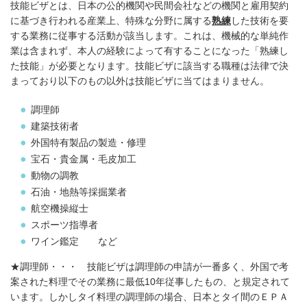
技能ビザとは、日本の公的機関や民間会社などの機関と雇用契約
に基づき行われる産業上、特殊な分野に属する
熟練
した技術を要
する業務に従事する活動が該当します。これは、機械的な単純作
業は含まれず、本人の経験によって有することになった「熟練し
た技能」が必要となります。技能ビザに該当する職種は法律で決
まっており以下のもの以外は技能ビザに当てはまりません。
調理師
建築技術者
外国特有製品の製造・修理
宝石・貴金属・毛皮加工
動物の調教
石油・地熱等採掘業者
航空機操縦士
スポーツ指導者
ワイン鑑定 など
★調理師・・・ 技能ビザは調理師の申請が一番多く、外国で考
案された料理でその業務に最低10年従事したもの、と規定されて
います。しかしタイ料理の調理師の場合、日本とタイ間のＥＰＡ