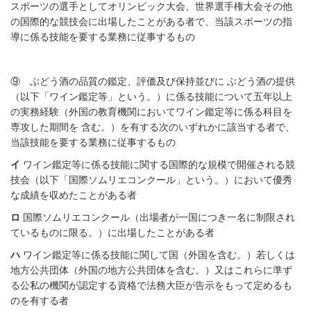
スポーツの選手としてオリンピック大会、世界選手権大会その他
の国際的な競技会に出場したことがある者で、当該スポーツの指
導に係る技能を要する業務に従事するもの
⑨ ぶどう酒の品質の鑑定、評価及び保持並びに ぶどう酒の提供
（以下「ワイン鑑定等」という。）に係る技能について五年以上
の実務経験（外国の教育機関においてワイン鑑定等に係る科目を
専攻した期間を 含む。）を有する次のいずれかに該当する者で、
当該技能を要する業務に従事するもの
イ
ワイン鑑定等に係る技能に関する国際的な規模で開催される競
技会（以下「国際ソムリエコンクール」という。）において優秀
な成績を収めたことがある者
ロ
国際ソムリエコンクール（出場者が一国につき一名に制限され
ているものに限る。）に出場したことがある者
ハ
ワイン鑑定等に係る技能に関して国（外国を含む。）若しくは
地方公共団体（外国の地方公共団体を含む。）又はこれらに準ず
る公私の機関が認定する資格で法務大臣が告示をもって定めるも
のを有する者