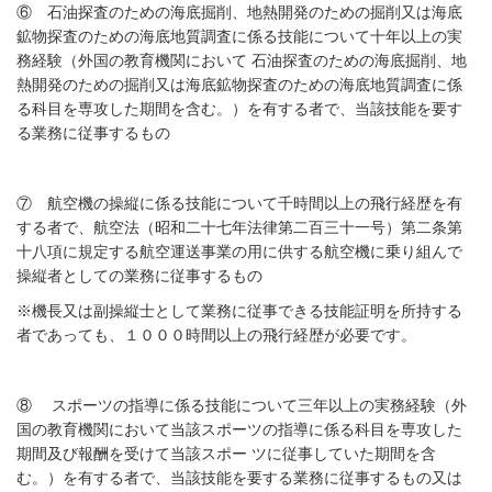
⑥ 石油探査のための海底掘削、地熱開発のための掘削又は海底
鉱物探査のための海底地質調査に係る技能について十年以上の実
務経験（外国の教育機関において 石油探査のための海底掘削、地
熱開発のための掘削又は海底鉱物探査のための海底地質調査に係
る科目を専攻した期間を含む。）を有する者で、当該技能を要す
る業務に従事するもの
⑦ 航空機の操縦に係る技能について千時間以上の飛行経歴を有
する者で、航空法（昭和二十七年法律第二百三十一号）第二条第
十八項に規定する航空運送事業の用に供する航空機に乗り組んで
操縦者としての業務に従事するもの
※機長又は副操縦士として業務に従事できる技能証明を所持する
者であっても、１０００時間以上の飛行経歴が必要です。
⑧ スポーツの指導に係る技能について三年以上の実務経験（外
国の教育機関において当該スポーツの指導に係る科目を専攻した
期間及び報酬を受けて当該スポー ツに従事していた期間を含
む。）を有する者で、当該技能を要する業務に従事するもの又は