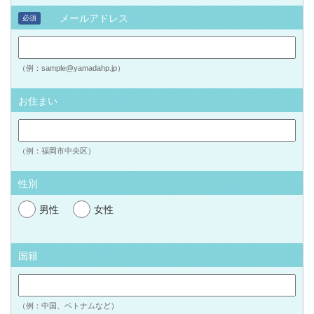
メールアドレス
必須
（例：sample@yamadahp.jp）
お住まい
（例：福岡市中央区）
性別
男性
女性
国籍
（例：中国、ベトナムなど）